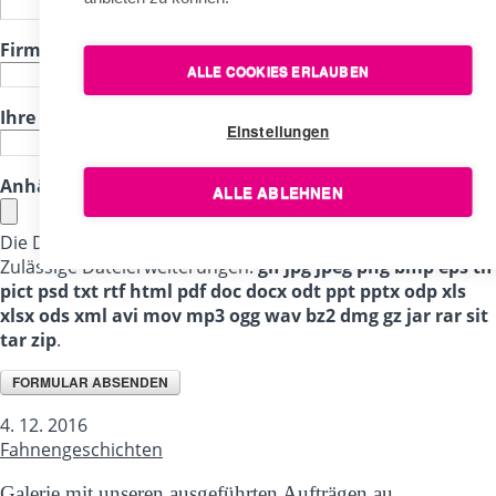
Firma / Gemeinde / Stadt / Verein / Institution
*
ALLE COOKIES ERLAUBEN
Ihre Frage / Anfrage
*
Einstellungen
Anhänge
ALLE ABLEHNEN
Die Dateien müssen kleiner als
10 MB
sein.
Zulässige Dateierweiterungen:
gif jpg jpeg png bmp eps tif
pict psd txt rtf html pdf doc docx odt ppt pptx odp xls
xlsx ods xml avi mov mp3 ogg wav bz2 dmg gz jar rar sit
tar zip
.
4. 12. 2016
Fahnengeschichten
Galerie mit unseren ausgeführten Aufträgen au...