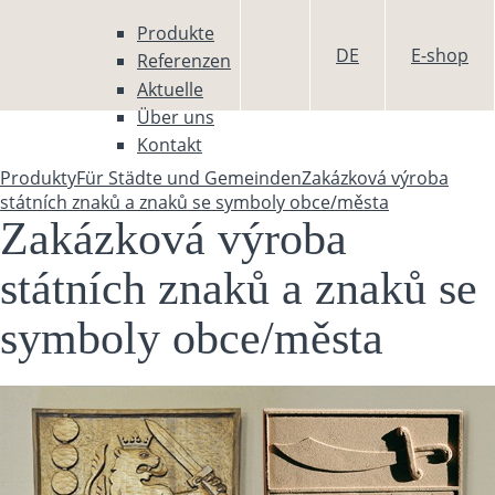
Direkt zum Inhalt
Produkte
DE
E-shop
Referenzen
Aktuelle
Über uns
Kontakt
Produkty
Für Städte und Gemeinden
Zakázková výroba
Sie sind hier
státních znaků a znaků se symboly obce/města
Zakázková výroba
státních znaků a znaků se
symboly obce/města