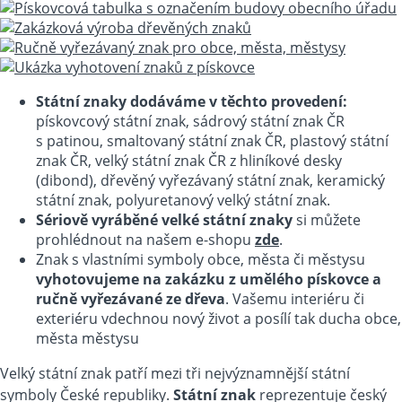
Státní znaky dodáváme v těchto provedení:
pískovcový státní znak, sádrový státní znak ČR
s patinou, smaltovaný státní znak ČR, plastový státní
znak ČR, velký státní znak ČR z hliníkové desky
(dibond), dřevěný vyřezávaný státní znak, keramický
státní znak, polyuretanový velký státní znak.
Sériově vyráběné velké státní znaky
si můžete
prohlédnout na našem e-shopu
zde
.
Znak s vlastními symboly obce, města či městysu
vyhotovujeme na zakázku z umělého pískovce a
ručně vyřezávané ze dřeva
. Vašemu interiéru či
exteriéru vdechnou nový život a posílí tak ducha obce,
města městysu
Velký státní znak patří mezi tři nejvýznamnější státní
symboly České republiky.
Státní znak
reprezentuje český