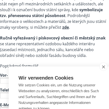
stát nejen při mezinárodních setkáních a událostech, ale
slouží i k označení budov státní správy, kde
symbolizuje
tzv. přenesenou státní působnost
. Podrobnější
informace o velikostech a materiálů, ze kterých jsou státní
znaky vyrobeny, si můžete přečíst
zde
.
Ručně vyřezávaný i pískovcový obecní či městský znak
se stane reprezentativní ozdobou každého interiéru
(zasedací místnosti, jednacího sálu, kanceláře nebo
obřadní síně) nebo ozdobí fasádu budovy sídla.
Poptávkový formulář
Vor- und Nachname
*
Wir verwenden Cookies
Wir setzen Cookies ein, um die Nutzung unserer
Telefon
Webseiten zu analysieren, einschließlich des Such
und Surfverlaufs, Suchbegriffen und Ihnen auf Ihr
Nutzungsverhalten angepasste Informationen
E-Mail-Adresse
*
anbieten zu können.