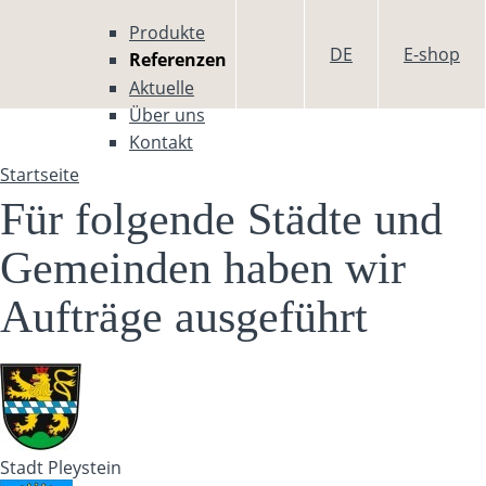
Direkt zum Inhalt
Produkte
DE
E-shop
Referenzen
Aktuelle
Über uns
Kontakt
Startseite
Sie sind hier
Für folgende Städte und
Gemeinden haben wir
Aufträge ausgeführt
Stadt Pleystein