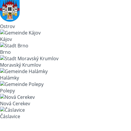
Ostrov
Kájov
Brno
Moravský Krumlov
Halámky
Polepy
Nová Cerekev
Čáslavice