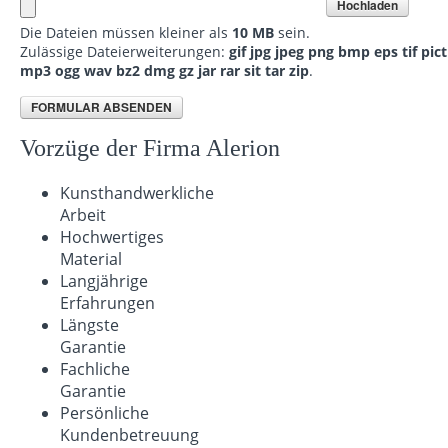
Die Dateien müssen kleiner als
10 MB
sein.
Zulässige Dateierweiterungen:
gif jpg jpeg png bmp eps tif pic
mp3 ogg wav bz2 dmg gz jar rar sit tar zip
.
Vorzüge der Firma Alerion
Kunsthandwerkliche
Arbeit
Hochwertiges
Material
Langjährige
Erfahrungen
Längste
Garantie
Fachliche
Garantie
Persönliche
Kundenbetreuung