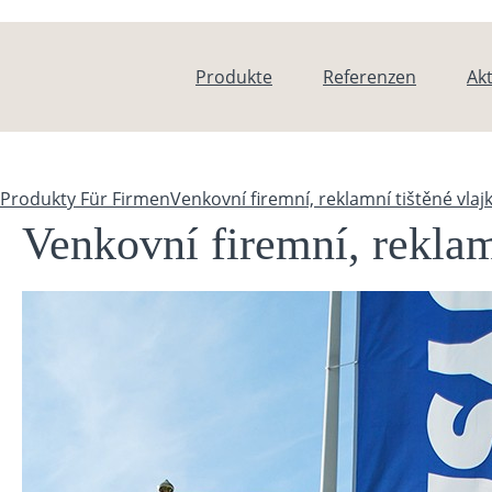
Direkt zum Inhalt
Produkte
Referenzen
Akt
Produkty
Für Firmen
Venkovní firemní, reklamní tištěné vlaj
Sie sind hier
Venkovní firemní, reklam