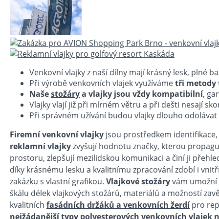
Venkovní vlajky z naší dílny mají krásný lesk, plné barv
Při výrobě venkovních vlajek využíváme
tři metody t
Naše
stožáry
a vlajky jsou vždy kompatibilní
, ga
Vlajky vlají již při mírném větru a při dešti nesají s
Při správném užívání budou vlajky dlouho odolávat p
Firemní venkovní vlajky
jsou prostředkem identifikace, 
reklamní vlajky
zvyšují hodnotu značky, kterou propaguj
prostoru, zlepšují mezilidskou komunikaci a činí ji přehledně
díky krásnému lesku a kvalitnímu zpracování zdobí i vnit
zakázku s vlastní grafikou.
Vlajkové stožáry
vám umožní z
škálu délek vlajkových stožárů, materiálů a možností zavě
kvalitních
fasádních držáků a venkovních žerdí
pro rep
nejžádanější typy polyesterových venkovních vlajek