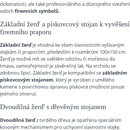
dokonalosti, ale také profesionálního a důstojného vzezření
vašich
firemních symbolů
.
Základní žerď a pískovcový stojan k vyvěšení
firemního praporu
Základní žerď
je vhodná ke všem slavnostním vyšívaným
vlajkám či praporům, především k rozměrům 100x150 cm.
Žerď je možné mít ve světlém odstínu či mořenou do
tmava, samozřejmostí je závěrečný lak. Na vrcholu se
zdobnou špicí. Základní žerď je kompatibilní se
základním
pískovcovým stojanem
, který je vyroben z umělého
kamene s povrchovou úpravou pískovce (možnost pouze
jednoho otvoru).
Dvoudílná žerď s dřevěným stojanem
Dvoudílná žerď
z tvrdého dřeva je opatřena speciálním
kovovým mechanismem pro uchycení slavnostní vlajky.