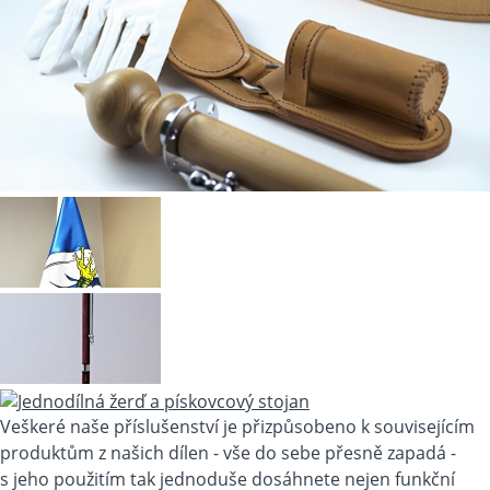
Veškeré naše příslušenství je přizpůsobeno k souvisejícím
produktům z našich dílen - vše do sebe přesně zapadá -
s jeho použitím tak jednoduše dosáhnete nejen funkční