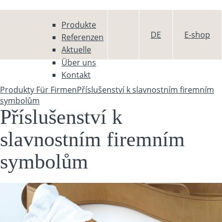
Direkt zum Inhalt
Produkte
DE
E-shop
Referenzen
Aktuelle
Über uns
Kontakt
Produkty
Für Firmen
Příslušenství k slavnostním firemním
Sie sind hier
symbolům
Příslušenství k
slavnostním firemním
symbolům