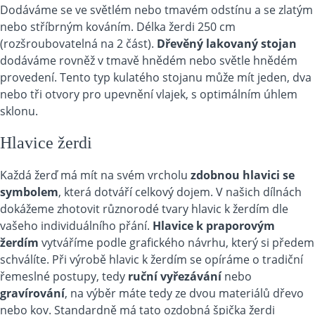
Dodáváme se ve světlém nebo tmavém odstínu a se zlatým
nebo stříbrným kováním. Délka žerdi 250 cm
(rozšroubovatelná na 2 část).
Dřevěný lakovaný stojan
dodáváme rovněž v tmavě hnědém nebo světle hnědém
provedení. Tento typ kulatého stojanu může mít jeden, dva
nebo tři otvory pro upevnění vlajek, s optimálním úhlem
sklonu.
Hlavice žerdi
Každá žerď má mít na svém vrcholu
zdobnou hlavici se
symbolem
, která dotváří celkový dojem. V našich dílnách
dokážeme zhotovit různorodé tvary hlavic k žerdím dle
vašeho individuálního přání.
Hlavice k praporovým
žerdím
vytváříme podle grafického návrhu, který si předem
schválíte. Při výrobě hlavic k žerdím se opíráme o tradiční
řemeslné postupy, tedy
ruční vyřezávání
nebo
gravírování
, na výběr máte tedy ze dvou materiálů dřevo
nebo kov. Standardně má tato ozdobná špička žerdi