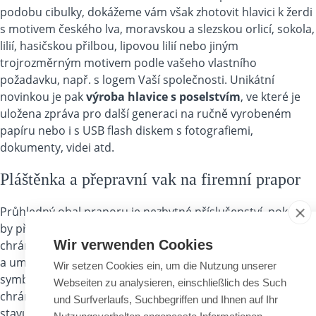
podobu cibulky, dokážeme vám však zhotovit hlavici k žerdi
s motivem českého lva, moravskou a slezskou orlicí, sokola,
lilií, hasičskou přilbou, lipovou lilií nebo jiným
trojrozměrným motivem podle vašeho vlastního
požadavku, např. s logem Vaší společnosti. Unikátní
novinkou je pak
výroba hlavice s poselstvím
, ve které je
uložena zpráva pro další generaci na ručně vyrobeném
papíru nebo i s USB flash diskem s fotografiemi,
dokumenty, videi atd.
Pláštěnka a přepravní vak na firemní prapor
Průhledný obal praporu je nezbytné příslušenství, pokud
by při slavnostní ceremonii pršelo.
Voděodolný obal
Wir verwenden Cookies
chrání firemní vlajku nebo prapor uchycenou na žerdi
a umožňuje tak optimální ochranu vyšívaného či tištěného
Wir setzen Cookies ein, um die Nutzung unserer
symbolu před nepříznivými vlivy počasí.
Přepravní vak
Webseiten zu analysieren, einschließlich des Such
chrání tyto symboly zejména při přepravě ve stočeném
und Surfverlaufs, Suchbegriffen und Ihnen auf Ihr
stavu.