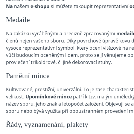
Na
našem
e-shopu
si můžete zakoupit reprezentativní
o
Medaile
Na zakázku vyráběnými a precizně zpracovanými
medail
členů nejen vašeho sboru. Díky povrchové úpravě kovu do
vysoce reprezentativní symbol, který ocení vítězové na r
vůči budoucím oceněným lidem, proto se jí věnujeme opr
provlečení trikolórové, či jiné dekorovací stuhy.
Pamětní mince
Kultivované, prestižní, univerzální. To je zase charakteris
velikost.
Upomínkové
mince
patří k tzv. malým uměleck
název sboru, jeho znak a letopočet založení. Objevují se
sboru nebo bývá využita při oboustranném provedení m
Řády, vyznamenání, plakety