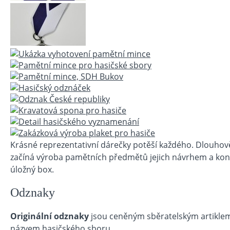
Krásné reprezentativní dárečky potěší každého. Dlouhověk
začíná výroba pamětních předmětů jejich návrhem a konč
úložný box.
Odznaky
Originální odznaky
jsou ceněným sběratelským artiklem
názvem hasičského sboru.