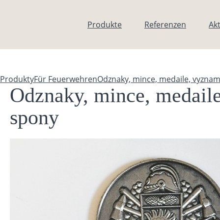
Direkt zum Inhalt
Produkte
Referenzen
Akt
Produkty
Für Feuerwehren
Odznaky, mince, medaile, vyznam
Sie sind hier
Odznaky, mince, medaile
spony