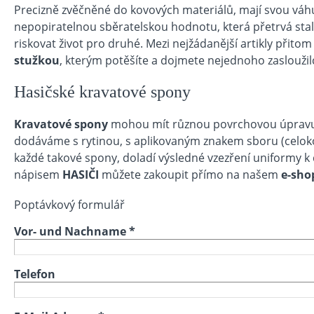
Precizně zvěčněné do kovových materiálů, mají svou váhu
nepopiratelnou sběratelskou hodnotu, která přetrvá stalet
riskovat život pro druhé. Mezi nejžádanější artikly přitom
stužkou
, kterým potěšíte a dojmete nejednoho zasloužil
Hasičské kravatové spony
Kravatové spony
mohou mít různou povrchovou úpravu: z
dodáváme s rytinou, s aplikovaným znakem sboru (celok
každé takové spony, doladí výsledné vzezření uniformy k 
nápisem
HASIČI
můžete zakoupit přímo na našem
e-sh
Poptávkový formulář
Vor- und Nachname
*
Telefon