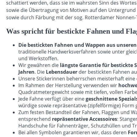
schattiert werden, dass sie im wahrsten Sinn des Worte
sowie die Übertragung von Motiven auf den Untergrund e
sowie durch Färbung mit der sog. Rotterdamer Nonnen-T
Was spricht für bestickte Fahnen und Fl
Die bestickten Fahnen und Wappen aus unseren 
traditionelle Handwerksverfahren sowie unter glei
und Werkstoffen.
Wir gewähren die
längste Garantie für bestickte
Jahren
. Die
Lebensdauer
der bestickten Fahnen a
Unsere Stickerinnen beherrschen meisterhaft eine
Im Rahmen der Herstellung verwenden wir
hochwer
Quadratmetergewicht sowie mit tiefen, vollen Farb
Jede Fahne verfügt über eine
geschnittene Spezial
würdige sowie repräsentative (zipfelförmige) Form 
Zum festen Bestandteil der Fahnen, Flaggen und 
entsprechend
repräsentative Accessoires
: Stange
Handschuhe für Fahnenträger, Schutzhüllen und T
Bei allen Symbolen garantieren wir, dass deren
For