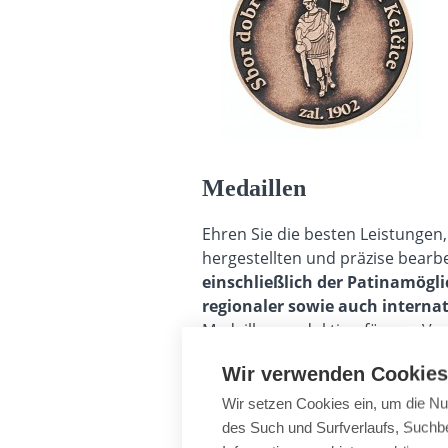
Medaillen
Ehren Sie die besten Leistungen
hergestellten und präzise bearb
einschließlich der Patinamögli
regionaler sowie auch interna
Medaillenproduktion für uns Ver
Herstellung von Medaillen begin
Wir verwenden Cookies
von uns auch eine Aufbewahr
mit anderen dekorativen Bän
Wir setzen Cookies ein, um die Nu
Hintergrund geehrt.
des Such und Surfverlaufs, Suchbe