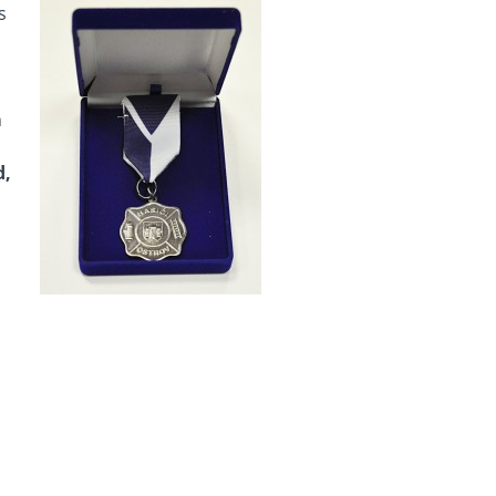
s
n
d,