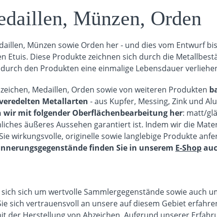
daillen, Münzen, Orden
edaillen, Münzen sowie Orden her - und dies vom Entwurf bi
en Etuis. Diese Produkte zeichnen sich durch die Metallbest
durch den Produkten eine einmalige Lebensdauer verliehen
zeichen, Medaillen, Orden sowie von weiteren Produkten
b
veredelten Metallarten
- aus Kupfer, Messing, Zink und A
n wir mit folgender Oberflächenbearbeitung her
: matt/gl
mliches äußeres Aussehen garantiert ist. Indem wir die Mat
Sie wirkungsvolle, originelle sowie langlebige Produkte anfe
rinnerungsgegenstände finden Sie in unserem
E-Shop
auc
es sich sich um wertvolle Sammlergegenstände sowie auch u
sich vertrauensvoll an unsere auf diesem Gebiet erfahrene
it der Herstellung von Abzeichen. Aufgrund unserer Erfahru