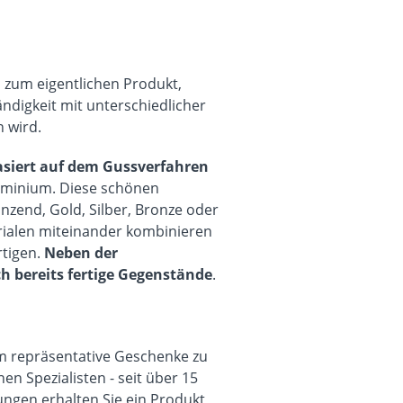
s zum eigentlichen Produkt,
ändigkeit mit unterschiedlicher
 wird.
asiert auf dem Gussverfahren
luminium. Diese schönen
änzend, Gold, Silber, Bronze oder
erialen miteinander kombinieren
rtigen.
Neben der
h bereits fertige Gegenstände
.
m repräsentative Geschenke zu
n Spezialisten - seit über 15
ngen erhalten Sie ein Produkt,