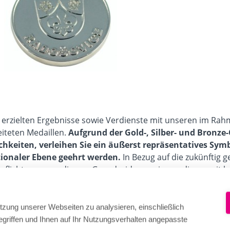
, erzielten Ergebnisse sowie Verdienste mit unseren im Ra
eiteten Medaillen.
Aufgrund der Gold-, Silber- und Bronz
chkeiten, verleihen Sie ein äußerst repräsentatives Sym
tionaler Ebene geehrt werden.
In Bezug auf die zukünftig 
pflichtung - aus diesem Grund widmen wir uns dieser mit b
nt bei uns mit dem Entwurf und endet mit einem repräsentat
ungsbox
(Etui)
erhalten
. Die
Medaillen
können mit
durchg
dern
angefertigt werden. Auf diese Weise werden die Sieger
tzung unserer Webseiten zu analysieren, einschließlich
griffen und Ihnen auf Ihr Nutzungsverhalten angepasste