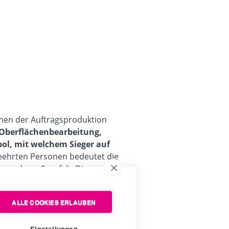
hmen der Auftragsproduktion
e-Oberflächenbearbeitung,
bol, mit welchem Sieger auf
geehrten Personen bedeutet die
esonderer Sorgfalt. Die
iven Produkt, für welches Sie
ezogenem Trikolorenband oder
ALLE COOKIES ERLAUBEN
 mit dem entsprechend festlichen