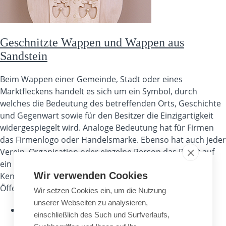
Geschnitzte Wappen und Wappen aus
Sandstein
Beim Wappen einer Gemeinde, Stadt oder eines
Marktfleckens handelt es sich um ein Symbol, durch
welches die Bedeutung des betreffenden Orts, Geschichte
und Gegenwart sowie für den Besitzer die Einzigartigkeit
widergespiegelt wird. Analoge Bedeutung hat für Firmen
das Firmenlogo oder Handelsmarke. Ebenso hat auch jeder
Verein, Organisation oder einzelne Person das Recht auf
ein eigenes Wappen/Logo/Marke. Diese einmalige
Wir verwenden Cookies
Kennzeichnung hat nicht nur Außenwirkung (auf die
Öffentlichkeit), wie z. B.
Wir setzen Cookies ein, um die Nutzung
unserer Webseiten zu analysieren,
Weiterlesen
über Geschnitzte Wappen und Wappen
einschließlich des Such und Surfverlaufs,
aus Sandstein