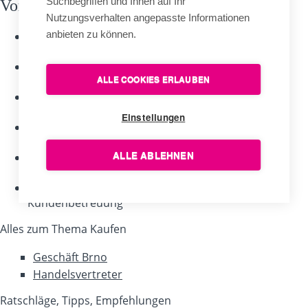
Suchbegriffen und Ihnen auf Ihr
Vorzüge der Firma Alerion
Nutzungsverhalten angepasste Informationen
anbieten zu können.
Kunsthandwerkliche
Arbeit
Hochwertiges
ALLE COOKIES ERLAUBEN
Material
Langjährige
Erfahrungen
Einstellungen
Längste
Garantie
ALLE ABLEHNEN
Fachliche
Garantie
Persönliche
Kundenbetreuung
Alles zum Thema Kaufen
Geschäft Brno
Handelsvertreter
Ratschläge, Tipps, Empfehlungen