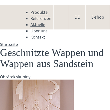
Direkt zum Inhalt
Produkte
DE
E-shop
Referenzen
Aktuelle
Über uns
Kontakt
Startseite
Sie sind hier
Geschnitzte Wappen und
Wappen aus Sandstein
Obrázek skupiny: