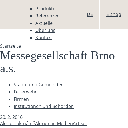
Direkt zum Inhalt
Produkte
DE
E-shop
Referenzen
Aktuelle
Über uns
Kontakt
Startseite
Sie sind hier
Messegesellschaft Brno
a.s.
Städte und Gemeinden
Feuerwehr
Firmen
Institutionen und Behörden
20. 2. 2016
Alerion aktuálně
Alerion in Medien
Artikel