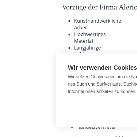
Vorzüge der Firma Aleri
Kunsthandwerkliche
Arbeit
Hochwertiges
Material
Langjährige
Erfahrungen
Längste
Wir verwenden Cookies
Garantie
Fachliche
Wir setzen Cookies ein, um die Nu
Garantie
des Such und Surfverlaufs, Suchbe
Persönliche
Informationen anbieten zu können.
Kundenbetreuung
Alles zum Thema Kaufen
Geschäft Brno
Handelsvertreter