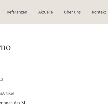
Referenzen
Aktuelle
Über uns
Kontakt
rno
en
en
Artikel
erinnen das M...