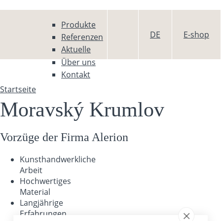
Direkt zum Inhalt
Produkte
DE
E-shop
Referenzen
Aktuelle
Über uns
Kontakt
Startseite
Sie sind hier
Moravský Krumlov
Vorzüge der Firma Alerion
Kunsthandwerkliche
Arbeit
Hochwertiges
Material
Langjährige
Erfahrungen