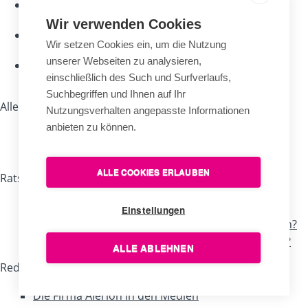
Längste
Garantie
Wir verwenden Cookies
Fachliche
Wir setzen Cookies ein, um die Nutzung
Garantie
unserer Webseiten zu analysieren,
Persönliche
einschließlich des Such und Surfverlaufs,
Kundenbetreuung
Suchbegriffen und Ihnen auf Ihr
Alles zum Thema Kaufen
Nutzungsverhalten angepasste Informationen
anbieten zu können.
Geschäft Brno
Handelsvertreter
ALLE COOKIES ERLAUBEN
Ratschläge, Tipps, Empfehlungen
Nützliche Ratschläge für Fahnenträger
Einstellungen
Wie kann eine beschädigte Fahne gerettet werden?
Worin besteht die Einzigartigkeit unserer Fahnen?
ALLE ABLEHNEN
Redaktion
Die Firma Alerion in den Medien